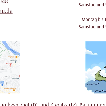
048
Samstag und 
nu.de
Montag bis F
Samstag und 
ng bevorzugt (EC- und Kreditkarte), Barzahlun