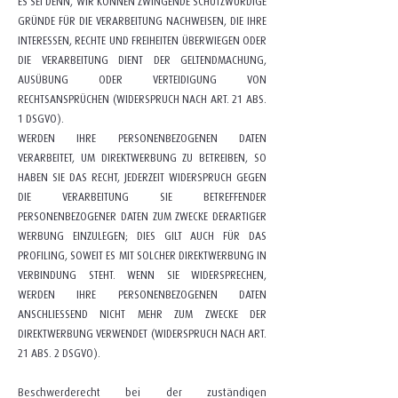
ES SEI DENN, WIR KÖNNEN ZWINGENDE SCHUTZWÜRDIGE
GRÜNDE FÜR DIE VERARBEITUNG NACHWEISEN, DIE IHRE
INTERESSEN, RECHTE UND FREIHEITEN ÜBERWIEGEN ODER
DIE VERARBEITUNG DIENT DER GELTENDMACHUNG,
AUSÜBUNG ODER VERTEIDIGUNG VON
RECHTSANSPRÜCHEN (WIDERSPRUCH NACH ART. 21 ABS.
1 DSGVO).
WERDEN IHRE PERSONENBEZOGENEN DATEN
VERARBEITET, UM DIREKTWERBUNG ZU BETREIBEN, SO
HABEN SIE DAS RECHT, JEDERZEIT WIDERSPRUCH GEGEN
DIE VERARBEITUNG SIE BETREFFENDER
PERSONENBEZOGENER DATEN ZUM ZWECKE DERARTIGER
WERBUNG EINZULEGEN; DIES GILT AUCH FÜR DAS
PROFILING, SOWEIT ES MIT SOLCHER DIREKTWERBUNG IN
VERBINDUNG STEHT. WENN SIE WIDERSPRECHEN,
WERDEN IHRE PERSONENBEZOGENEN DATEN
ANSCHLIESSEND NICHT MEHR ZUM ZWECKE DER
DIREKTWERBUNG VERWENDET (WIDERSPRUCH NACH ART.
21 ABS. 2 DSGVO).
Beschwerderecht bei der zuständigen